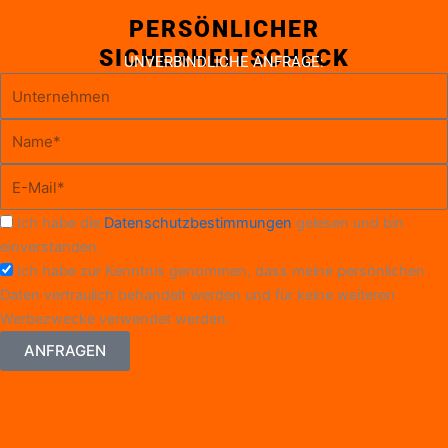
PERSÖNLICHER
SICHERHEITSCHECK
UNVERBINDLICHE ANFRAGE:
U
n
N
t
a
e
E
m
r
-
e
n
D
Ich habe die
Datenschutzbestimmungen
gelesen und bin
M
*
e
S
einverstanden.
a
h
G
P
Ich habe zur Kenntnis genommen, dass meine persönlichen
i
m
V
e
Daten vertraulich behandelt werden und für keine weiteren
l
e
O
r
Werbezwecke verwendet werden.
*
n
s
ANFRAGEN
ö
n
l
i