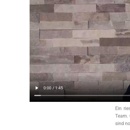
Ein ri
Team. 
sind no