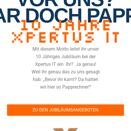
R DOCH PAP
10 JAHRE
XPERTUS IT
Mit diesem Motto leitet ihr unser
10 Jähriges Jubiläum bei der
Xpertus IT ein. Ihr? Ja genau!
Weil ihr genau das zu uns gesagt
hab: „Bevor ihr kamt? Da hatten
wir hier so Papprechner!“
ZU DEN JUBILÄUMSANGEBOTEN