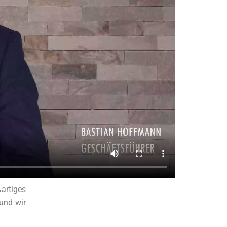
artiges
und wir