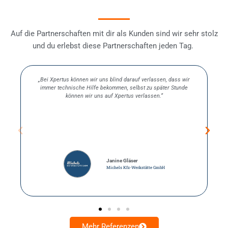
Auf die Partnerschaften mit dir als Kunden sind wir sehr stolz
und du erlebst diese Partnerschaften jeden Tag.
 wir
"An der Zusammenarbeit mit Xpertus schätze ich die Kombination
nde
verschiedener Aspekte. Xpertus ist ein Partner, dem wir vertrauen
können. Darüber hinaus schätze ich die unkomplizierte
Zusammenarbeit auf verschiedenen Gebieten wie z.B. klassische
Hard- und Software, ERP, Datenschutz, Hosting, usw. Es besteht
ergänzend dazu eine gewisse Nähe sowohl rein räumlich als auch
in der Philosophie unserer Unternehmen."
Marcus Blumenberg
Knöllinger Keramische Verschleißteile GmbH
Mehr Referenzen