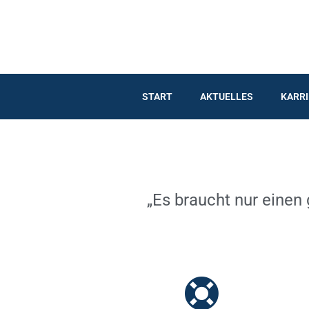
Inhalt
Zum
springen
Inhalt
springen
START
AKTUELLES
KARRI
„Es braucht nur einen 