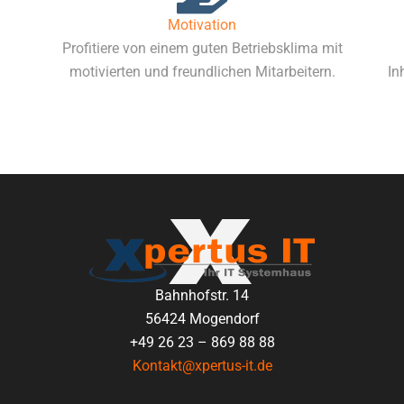
Motivation
Profitiere von einem guten Betriebsklima mit
motivierten und freundlichen Mitarbeitern.
In
Bahnhofstr. 14
56424 Mogendorf
+49 26 23 – 869 88 88
Kontakt@xpertus-it.de