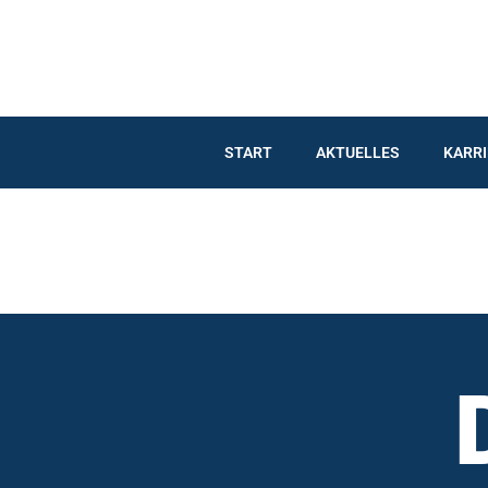
Inhalt
Zum
springen
Inhalt
springen
START
AKTUELLES
KARRI