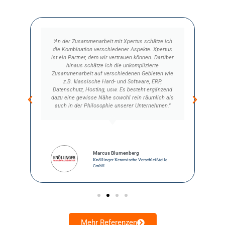
"An der Zusammenarbeit mit Xpertus schätze ich
die Kombination verschiedener Aspekte. Xpertus
e
ist ein Partner, dem wir vertrauen können. Darüber
hinaus schätze ich die unkomplizierte
Zusammenarbeit auf verschiedenen Gebieten wie
z.B. klassische Hard- und Software, ERP,
Datenschutz, Hosting, usw. Es besteht ergänzend
b
dazu eine gewisse Nähe sowohl rein räumlich als
auch in der Philosophie unserer Unternehmen."
Marcus Blumenberg
Knöllinger Keramische Verschleißteile
GmbH
Mehr Referenzen