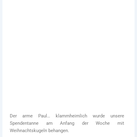
27. November 2022
Advent, Advent das erste Lichtlein brennt!
Mehr zu Paul
Der arme Paul… klammheimlich wurde unsere
Spendentanne am Anfang der Woche mit
Weihnachtskugeln behangen.