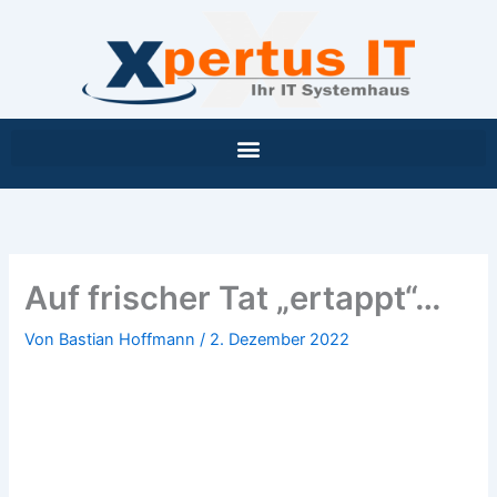
Inhalt
Zum
springen
Inhalt
springen
Auf frischer Tat „ertappt“…
Von
Bastian Hoffmann
/
2. Dezember 2022
1. Advent mit Paul