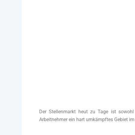
Bewerb
Mit diesem System sparst Du nicht nur
Der Stellenmarkt heut zu Tage ist sowohl 
Arbeitnehmer ein hart umkämpftes Gebiet im