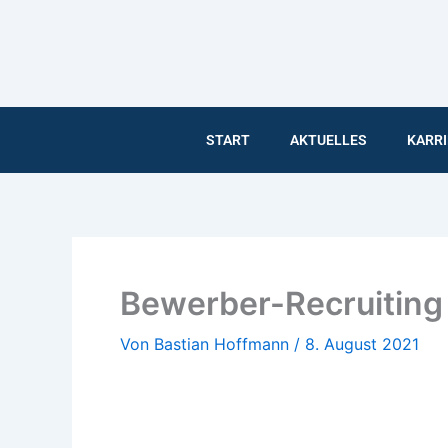
Inhalt
Zum
springen
Inhalt
springen
START
AKTUELLES
KARRI
Bewerber-Recruiting
Von
Bastian Hoffmann
/
8. August 2021