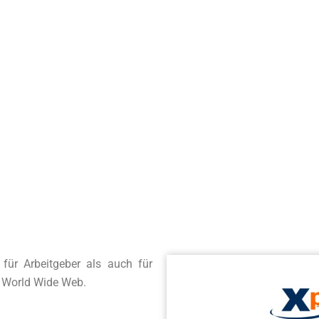
er-Recruiting für Dein Unternehmen leicht 
23. August 2021
 Zeit und kosten, Du automatisierst Teile Deines Bewerbungsproz
Maßnahme für Talent-Pool.
Unsere Karriere Seite
für Arbeitgeber als auch für
 World Wide Web.