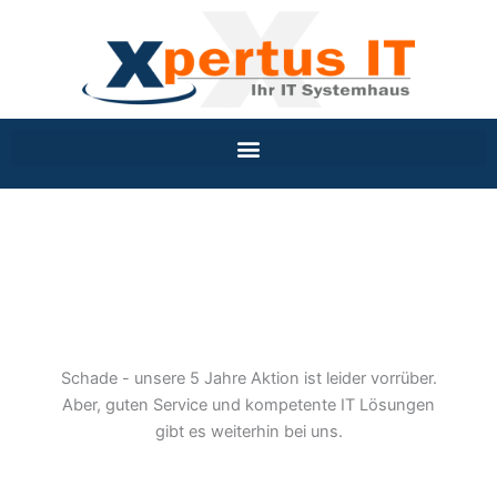
Inhalt
Zum
springen
Inhalt
springen
00
00
00
00
Tag
Stunden
Minuten
Sekunden
Schade - unsere 5 Jahre Aktion ist leider vorrüber.
Aber, guten Service und kompetente IT Lösungen
gibt es weiterhin bei uns.