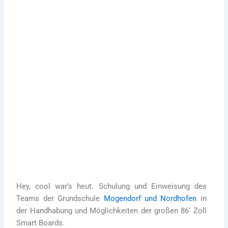
Digitalisierung und
Medienkompetenz
27. August 2021
Die Optimale Technik für Schulen und
Bildungsstätten
Erfahre mehr
Hey, cool war’s heut. Schulung und Einweisung des
Teams der Grundschule
Mogendorf und Nordhofen
in
der Handhabung und Möglichkeiten der großen 86‘ Zoll
Smart Boards.