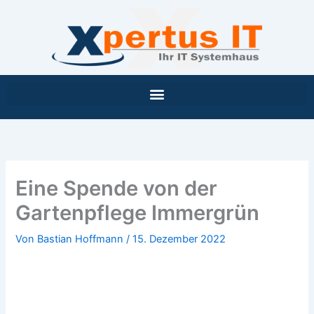
Inhalt
Zum
springen
Inhalt
springen
Eine Spende von der
Gartenpflege Immergrün
Von
Bastian Hoffmann
/
15. Dezember 2022
Eine Spende von der