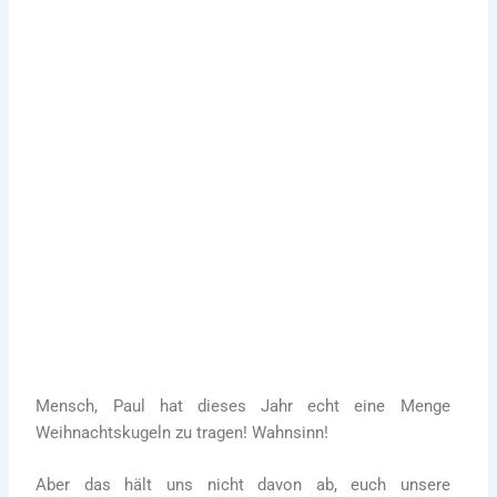
Gartenpflege Immergrün
14. Dezember 2022
Mensch, Paul hat dieses Jahr echt eine Menge
Weihnachtskugeln zu tragen! Wahnsinn!
Mehr zu Paul, der Spendentanne
Mensch, Paul hat dieses Jahr echt eine Menge
Weihnachtskugeln zu tragen! Wahnsinn!
Aber das hält uns nicht davon ab, euch unsere