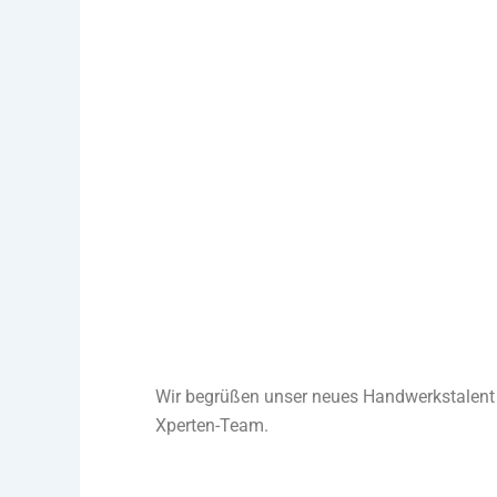
01.03.2023
Upgrade für das Xpertus IT-Team. Wir
Schau doch mal auf unserer Karrieres
Mehr Infos
Wir begrüßen unser neues Handwerkstalent
Xperten-Team.