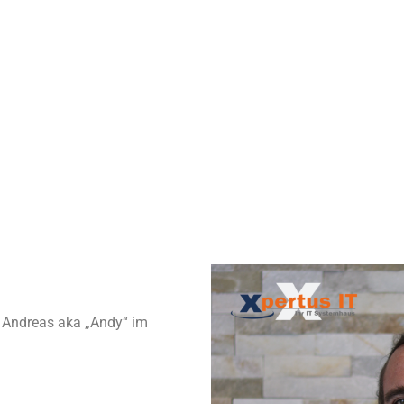
 dürfen vorstellen: Andy Heeß.
eite vorbei:
 Andreas aka „Andy“ im