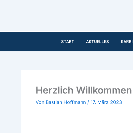
Inhalt
Zum
springen
Inhalt
springen
START
AKTUELLES
KARRI
Herzlich Willkommen
Von
Bastian Hoffmann
/
17. März 2023
Herzlich Willkommen im T