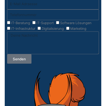
IT-Beratung
IT-Support
Software Lösungen
IT-Infrastruktur
Digitalisierung
Marketing
Senden