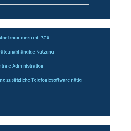
stnetznummern mit 3CX
räteunabhängige Nutzung
trale Administration
ne zusätzliche Telefoniesoftware nötig