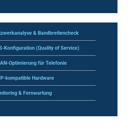
tzwerkanalyse & Bandbreitencheck
-Konfiguration (Quality of Service)
AN-Optimierung für Telefonie
IP-kompatible Hardware
nitoring & Fernwartung