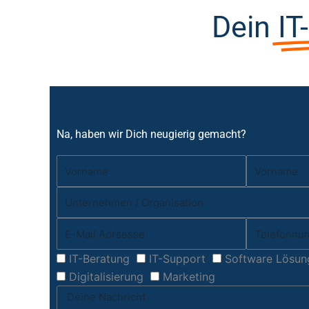
Dein
IT
Netzwerk &
Sprachqualität
Na, haben wir Dich neugierig gemacht?
IT-Beratung
IT-Support
Software Lösun
Digitalisierung
Marketing