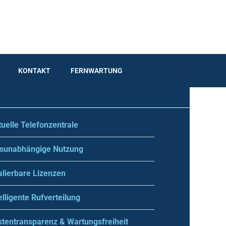
KONTAKT
FERNWARTUNG
tuelle Telefonzentrale
tsunabhängige Nutzung
lierbare Lizenzen
elligente Rufverteilung
stentransparenz & Wartungsfreiheit