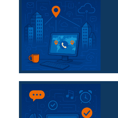
Deine 3CX Anlage
Standortvernetzunhg