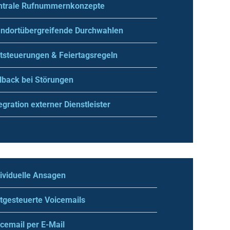
ntrale Rufnummernkonzepte
andortübergreifende Durchwahlen
tsteuerungen & Feiertagsregeln
lback bei Störungen
egration externer Dienstleister
ividuelle Ansagen
tgesteuerte Voicemails
cemail per E-Mail