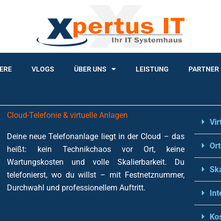
ERE
VLOGS
ÜBER UNS
LEISTUNG
PARTNER
Cloud-Telefonie & virtuelle Anlagen
Vir
Deine neue Telefonanlage liegt in der Cloud – das
Or
heißt: kein Technikchaos vor Ort, keine
Wartungskosten und volle Skalierbarkeit. Du
Ska
telefonierst, wo du willst – mit Festnetznummer,
Durchwahl und professionellem Auftritt.
Int
Ko