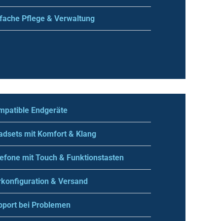
nfache Pflege & Verwaltung
mpatible Endgeräte
adsets mit Komfort & Klang
efone mit Touch & Funktionstasten
rkonfiguration & Versand
pport bei Problemen