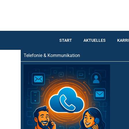
Inhalt
Zum
springen
Inhalt
springen
START
AKTUELLES
KARRI
Telefonie & Kommunikation