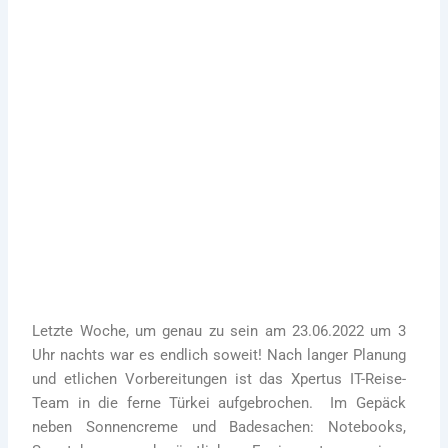
Arbeiten, wo andere Urlaub machen mal ganz
anders! Wir haben ein Projekt gestartet und
erfolgreich beendet!
Mehr Infos
Letzte Woche, um genau zu sein am 23.06.2022 um 3
Uhr nachts war es endlich soweit! Nach langer Planung
und etlichen Vorbereitungen ist das Xpertus IT-Reise-
Team in die ferne Türkei aufgebrochen. Im Gepäck
neben Sonnencreme und Badesachen: Notebooks,