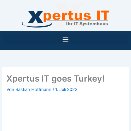
Inhalt
Zum
springen
Inhalt
springen
Xpertus IT goes Turkey!
Von
Bastian Hoffmann
/
1. Juli 2022
Xpertus IT goes Turkey!
01. Juli 2022