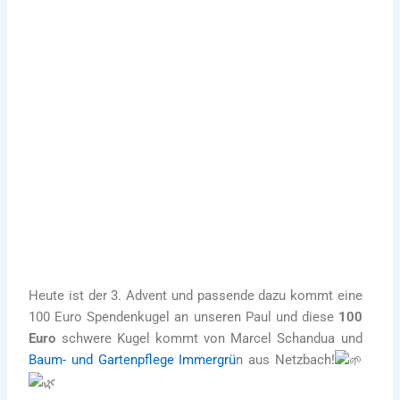
12. Dezember 2021
Nun brennt schon die dritte Kerzen an unserem
Adventskranz und auch heute werden wieder
fleißig Kugeln auf gehangen!
Mehr über Gartenpflege Immergrün
Heute ist der 3. Advent und passende dazu kommt eine
100 Euro Spendenkugel an unseren Paul und diese
100
Euro
schwere Kugel kommt von Marcel Schandua und
Baum- und Gartenpflege Immergrü
n aus Netzbach!