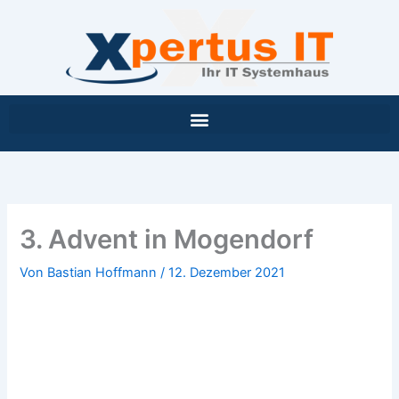
Inhalt
Zum
springen
Inhalt
springen
3. Advent in Mogendorf
Von
Bastian Hoffmann
/
12. Dezember 2021
3. Advent in Mogendorf