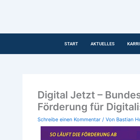
Inhalt
Zum
springen
Inhalt
springen
START
AKTUELLES
KARRI
Digital Jetzt – Bunde
Förderung für Digital
Schreibe einen Kommentar
/ Von
Bastian 