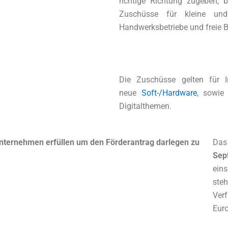
richtige Richtung zugeben, 
Zuschüsse für kleine und
Handwerksbetriebe und freie B
Die Zuschüsse gelten für In
neue
Soft-/Hardware
, sowie 
Digitalthemen.
ternehmen erfüllen um den Förderantrag darlegen zu
Das
Sep
ein
ste
Ver
Euro