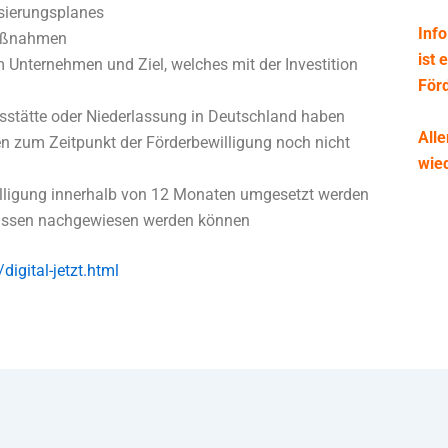
sierungsplanes
Info
maßnahmen
ist 
m Unternehmen und Ziel, welches mit der Investition
Förd
stätte oder Niederlassung in Deutschland haben
All
en zum Zeitpunkt der Förderbewilligung noch nicht
wied
igung innerhalb von 12 Monaten umgesetzt werden
üssen nachgewiesen werden können
igital-jetzt.html