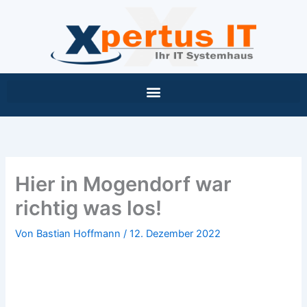
Inhalt
Zum
springen
Inhalt
springen
Hier in Mogendorf war
richtig was los!
Von
Bastian Hoffmann
/
12. Dezember 2022
Hier in Mogendorf war richtig