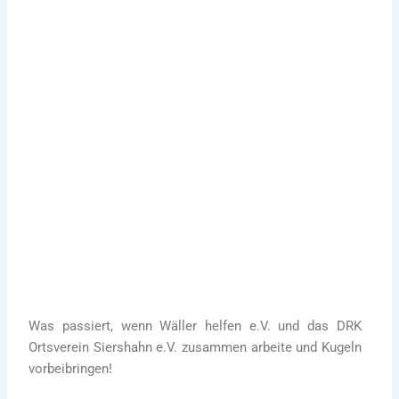
was los!
12. Dezember 2022
Eine weitere besondere Spendenkugel mit 50
Euro kommt von moppedhänger aus
Sessenbach. Vielen Dank dafür!
Mehr zu Paul, der Spendentanne
Was passiert, wenn Wäller helfen e.V. und das DRK
Ortsverein Siershahn e.V. zusammen arbeite und Kugeln
vorbeibringen!