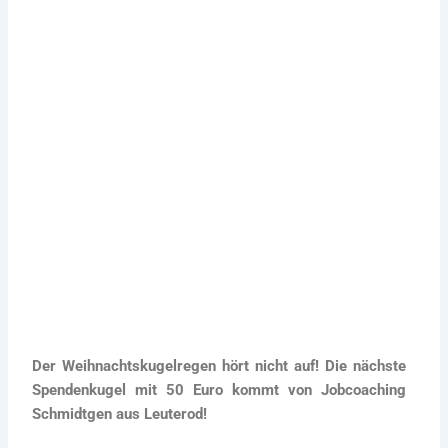
Mogendorf
12. Dezember 2022
Der Weihnachtskugelregen hört nicht auf! Die
nächste Spendenkugel mit 50 Euro kommt von
Jobcoaching Schmidtgen aus Leuterod!
Mehr zu Paul, der Spendentanne
Der Weihnachtskugelregen hört nicht auf! Die nächste
Spendenkugel mit 50 Euro kommt von Jobcoaching
Schmidtgen aus Leuterod!