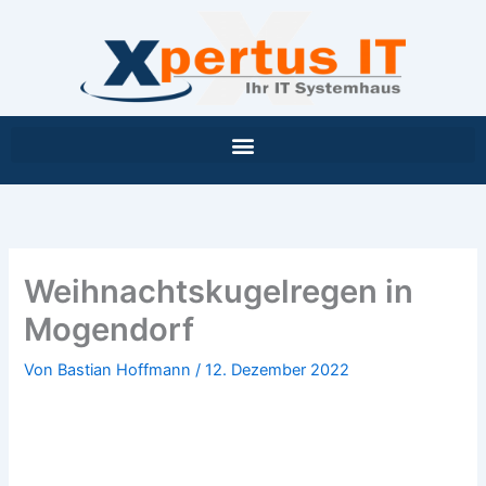
Inhalt
Zum
springen
Inhalt
springen
Weihnachtskugelregen in
Mogendorf
Von
Bastian Hoffmann
/
12. Dezember 2022
Weihnachtskugelregen in