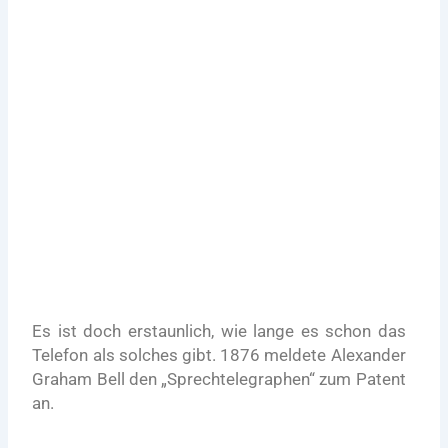
27. April 2022
Ring, Ring, Ring... wenn das Telefon mal wieder
klingelt
Mehr zu VoIP
Es ist doch erstaunlich, wie lange es schon das
Telefon als solches gibt. 1876 meldete Alexander
Graham Bell den „Sprechtelegraphen“ zum Patent
an.