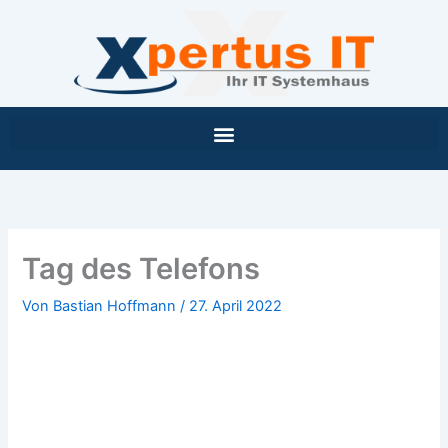
Inhalt
Zum
springen
Inhalt
springen
Tag des Telefons
Von
Bastian Hoffmann
/
27. April 2022
Tag des Telefons