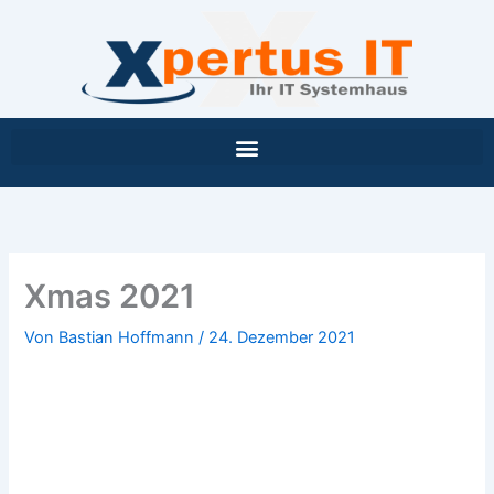
Inhalt
Zum
springen
Inhalt
springen
Xmas 2021
Von
Bastian Hoffmann
/
24. Dezember 2021
Xmas 2021