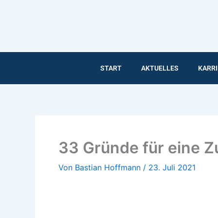
Inhalt
Zum
springen
Inhalt
springen
START
AKTUELLES
KARRI
33 Gründe für eine 
Von
Bastian Hoffmann
/
23. Juli 2021