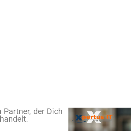
ründe für eine Zusammenarbeit – #23 - Fai
23. Juli 2021
 nur einen guten Grund für eine Zusammenarbeit – wir liefern Di
Bastian Hoffmann – Geschäftsführer
33 Gründe auf einen Blick
 Partner, der Dich
handelt.