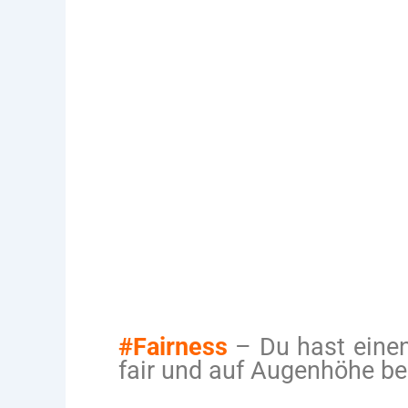
33 G
„Es braucht
#Fairness
– Du hast einen
fair und auf Augenhöhe be