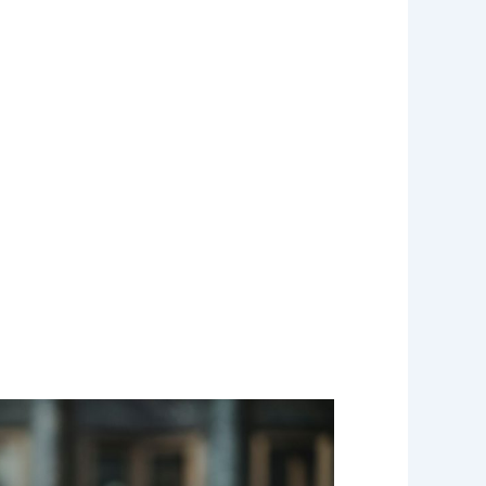
rness
r 33 davon.“