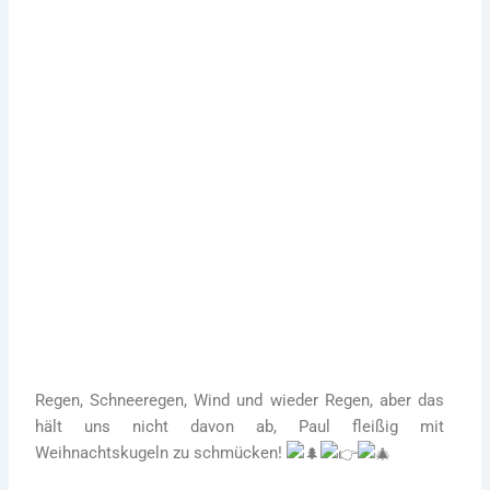
Eine große Spendenkugel für
Paul
02. Dezember2021
Heute zu Besuch: Marcus Blumenberg von
Knöllinger
Soziale Verantwortung
Regen, Schneeregen, Wind und wieder Regen, aber das
hält uns nicht davon ab, Paul fleißig mit
Weihnachtskugeln zu schmücken!