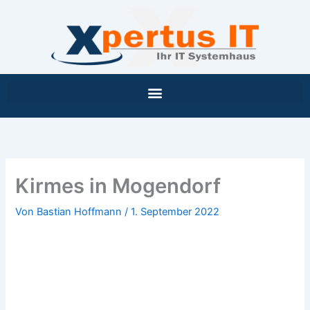
Inhalt
Zum
springen
Inhalt
springen
Kirmes in Mogendorf
Von
Bastian Hoffmann
/
1. September 2022
Kirmes in Mogendorf