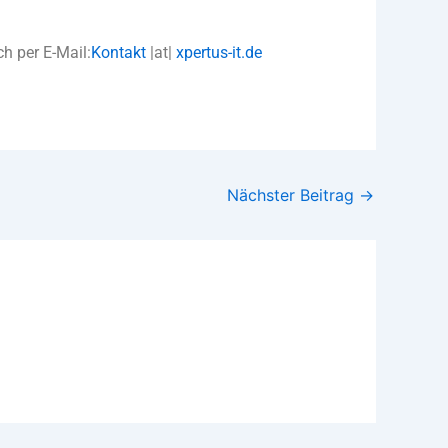
ch per E-Mail:
Kontakt
|at|
xpertus-it.de
Nächster Beitrag
→