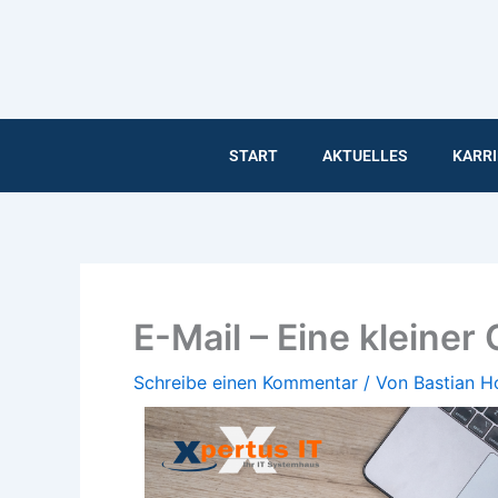
Inhalt
Zum
springen
Inhalt
springen
START
AKTUELLES
KARRI
E-Mail – Eine kleiner
Schreibe einen Kommentar
/ Von
Bastian 