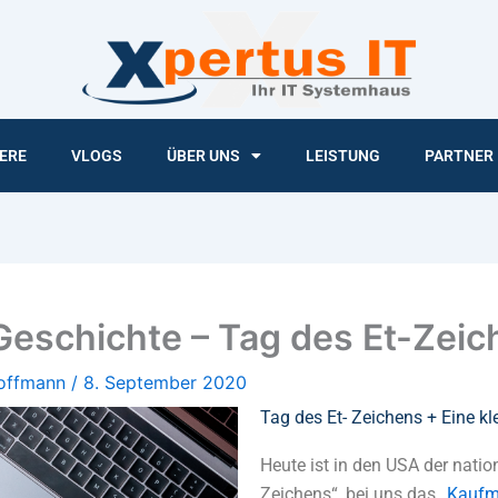
ERE
VLOGS
ÜBER UNS
LEISTUNG
PARTNER
 Geschichte – Tag des Et-Zei
Hoffmann
/
8. September 2020
Tag des Et- Zeichens + Eine kl
Heute ist in den USA der natio
Zeichens“, bei uns das „
Kaufm