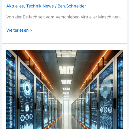
Aktuelles
,
Technik News
/
Ben.Schneider
Von der Einfachheit vom Verschieben virtueller Maschinen.
Weiterlesen »
Warum
wir
bei
Xpertus
jetzt
auf
Proxmox
setzen