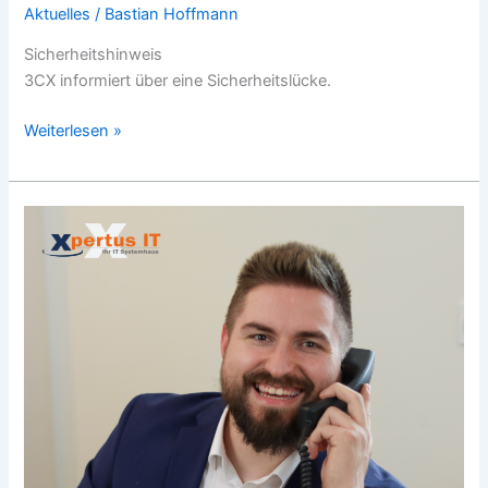
Aktuelles
/
Bastian Hoffmann
Sicherheitshinweis
3CX informiert über eine Sicherheitslücke.
Weiterlesen »
Herzlich
Willkommen
im
Team,
Marcel!