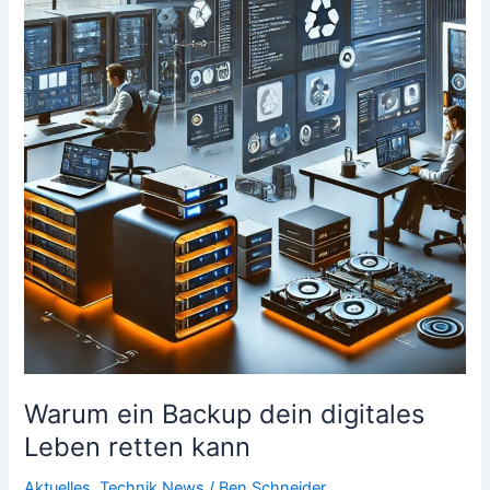
dein
digitales
Leben
retten
kann
Warum ein Backup dein digitales
Leben retten kann
Aktuelles
,
Technik News
/
Ben.Schneider